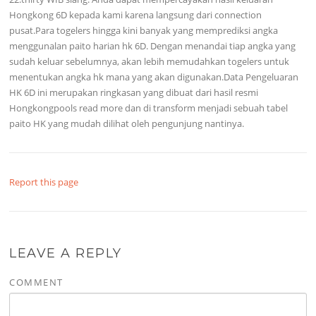
Hongkong 6D kepada kami karena langsung dari connection
pusat.Para togelers hingga kini banyak yang memprediksi angka
menggunalan paito harian hk 6D. Dengan menandai tiap angka yang
sudah keluar sebelumnya, akan lebih memudahkan togelers untuk
menentukan angka hk mana yang akan digunakan.Data Pengeluaran
HK 6D ini merupakan ringkasan yang dibuat dari hasil resmi
Hongkongpools read more dan di transform menjadi sebuah tabel
paito HK yang mudah dilihat oleh pengunjung nantinya.
Report this page
LEAVE A REPLY
COMMENT