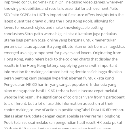
improved conclusion-making in On line casino video games, wherever
knowing probabilities and results is essential for achievement.Paito
SDYPaito SGPPaito HKThis important Resource offers insights into the
latest quantities drawn during the Hong Kong Pools, allowing for
lovers to research styles and make knowledgeable betting
conclusions.Situs paito warna hkg ini bisa dikatakan juga perkakas
utama bagi pemain togel online yang berguna untuk menentukan
perumusan atau apapun itu yang dibutuhkan untuk bermain togel.has
emerged as a big component for players and lovers. Originating from
Hong Kong, Paito refers back to the colored charts that display the
results in the Hong Kong lottery, supplying gamers with important
information for making educated betting decisions.Sehingga disinilah
peran penting kami sebagai hyperlink alternatif untuk kata kunci
Pengeluaran HK 6D hari ini yang sangat populer di Indonesia yang
akan mengupdate hasil HK 6D terbaru hari ini secara cepat melalui
website link resmi.The significance of colors can vary from 1 participant
to a different, but a lot of use this information as section of their
choice-making course of action in positioningTabel Data HK 6D terbaru
diatas akan terupdate dengan cepat apabila server resmi Hongkong
Pools telah selesai melakukan pengundian hasil result HK pada pukul
22.thirty WIB siang. Anda dapat mempercayakan hasil keluaran